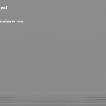
 prej!
, medtem ko me ni :)