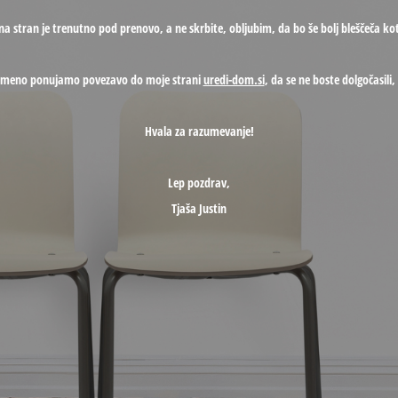
na stran je trenutno pod prenovo, a ne skrbite, obljubim, da bo še bolj bleščeča kot
ameno ponujamo povezavo do moje strani
uredi-dom.si
, da se ne boste dolgočasili
Hvala za razumevanje!
Lep pozdrav,
Tjaša Justin