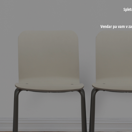
Splet
Vendar pa vam v z