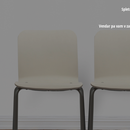
Splet
Vendar pa vam v z