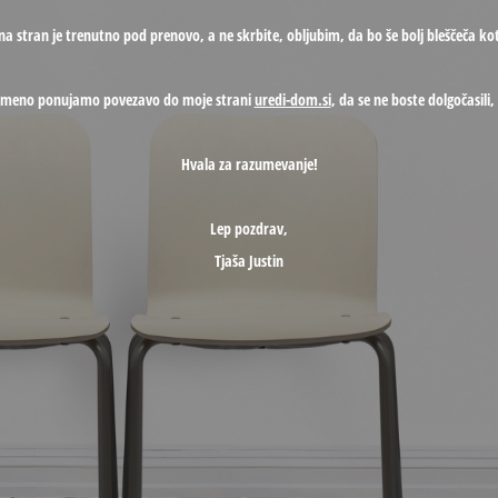
na stran je trenutno pod prenovo, a ne skrbite, obljubim, da bo še bolj bleščeča kot
ameno ponujamo povezavo do moje strani
uredi-dom.si
, da se ne boste dolgočasili
Hvala za razumevanje!
Lep pozdrav,
Tjaša Justin