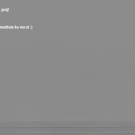
 prej!
, medtem ko me ni :)